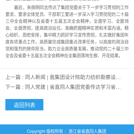
最后，朱佩明同志传达了集团党委关于下一步学习贯彻的工作
要求，要求全体党员、干部职工要进一步深入学习贯彻党的二十届
三中全会精神以及省委十五届五次全会精神，全面学习、全面领
会、全面贯彻，提高政治站位，准确把握精神实质和丰富内涵，精
心组织、周密安排，集中精力抓好学习宣传贯彻，扎实做好集团年
度各项重点工作，高质量完成集团重点改革任务，以高度的政治自
觉和强烈的使命担当，助力企业高质量发展，推动党的二十届三中
全会及省委十五届五次全会精神在全集团落地生根、开花结果。
上一篇 :
同人新闻 | 我集团设计院助力纺织勘察设…
下一篇 :
同人党建 | 省直同人集团党委传达学习省…
返回列表
Copyright 版权所有 ：浙江省省直同人集团