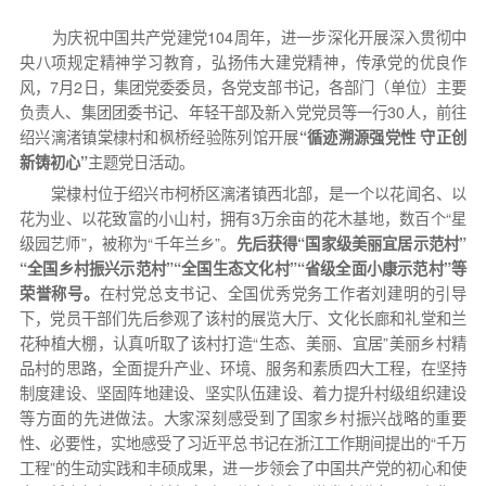
为庆祝中国共产党建党104周年，进一步深化开展深入贯彻中
央八项规定精神学习教育，弘扬伟大建党精神，传承党的优良作
风，7月2日，集团党委委员，各党支部书记，各部门（单位）主要
负责人、集团团委书记、年轻干部及新入党党员等一行30人，前往
绍兴漓渚镇棠棣村和枫桥经验陈列馆开展
“循迹溯源强党性 守正创
新铸初心”
主题党日活动。
棠棣村位于绍兴市柯桥区漓渚镇西北部，是一个以花闻名、以
花为业、以花致富的小山村，拥有3万余亩的花木基地，数百个“星
级园艺师”，被称为“千年兰乡”。
先后获得“国家级美丽宜居示范村”
“全国乡村振兴示范村”“全国生态文化村”“省级全面小康示范村”等
荣誉称号。
在村党总支书记、全国优秀党务工作者刘建明的引导
下，党员干部们先后参观了该村的展览大厅、文化长廊和礼堂和兰
花种植大棚，认真听取了该村打造“生态、美丽、宜居”美丽乡村精
品村的思路，全面提升产业、环境、服务和素质四大工程，在坚持
制度建设、坚固阵地建设、坚实队伍建设、着力提升村级组织建设
等方面的先进做法。大家深刻感受到了国家乡村振兴战略的重要
性、必要性，实地感受了习近平总书记在浙江工作期间提出的“千万
工程”的生动实践和丰硕成果，进一步领会了中国共产党的初心和使