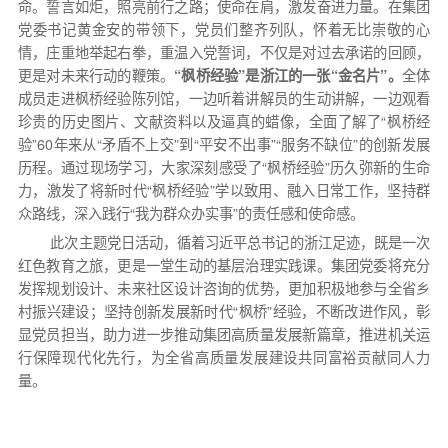
命。誓言如炬，照亮前行之路；使命在肩，激发奋进力量。在集团
党委书记黄金安的带领下，党员们整齐列队，怀着无比崇敬的心
情，庄重地举起右拳，重温入党誓词，不仅是对过去承诺的回顾，
更是对未来行动的鞭策。
“枫桥经验”是浙江的一张“金名片”。
全体
成员走进枫桥经验陈列馆，一边听着讲解员的生动讲解，一边观看
珍贵的历史图片、文献资料以及逼真的蜡像，全面了解了“枫桥经
验”60年来从“矛盾不上交”到“平安不出事”“服务不缺位”的创新发展
历程。通过现场学习，大家深刻感受了“枫桥经验”历久弥新的生命
力，激发了将新时代“枫桥经验”学以致用、融入日常工作，坚持群
众路线，深入践行“我为群众办实事”的责任感和使命感。
此次主题党日活动，循着习近平总书记的浙江足迹，既是一次
红色教育之旅，更是一堂生动的基层治理实践课。集团党委将充分
发挥规划设计、未来社区设计咨询的优势，更加积极地参与全省乡
村振兴建设；坚持创新发展新时代“枫桥”经验，不断改进作风，彰
显党员担当，助力进一步推动集团高质量发展新篇章，推进机关运
行保障现代化先行，为全省高质量发展建设共同富裕贡献同人力
量。