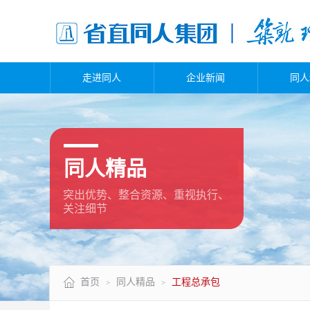
走进同人
企业新闻
同人
同人精品
突出优势、整合资源、重视执行、
关注细节
首页
同人精品
工程总承包
>
>