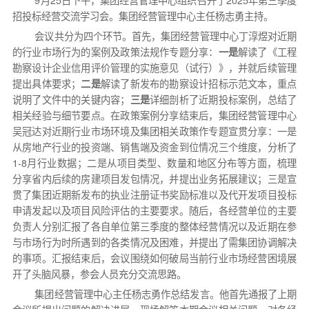
9月25日下午，集团经营管理中心组织召开了2025年第三季度
招投标经营交流学习会。集团经营管理中心主任杨志勇主持。
会议共分为四个环节。首先，集团经营管理中心丁淳煜对近期
的行业市场行为的案例及政策法规作专题分享：
一是
解读了《工程
勘察设计企业信用评价管理的实施意见（试行）》，并就后续管理
提出具体要求；
二是
解读了新发布的勘察设计招标示范文本，重点
说明了文件中的关键内容；
三是
详细剖析了近期投标案例，总结了
相关经验与细节要点。在政策案例分享结束后，集团经营管理中心
吴冠达对近期行业市场环境及集团相关政策作专题宣贯分享：一是
从房地产行业的投资端、销售端及资金到位情况三个维度，分析了
1-8月行业数据；二是从项目类型、数量和地区分布等方面，梳理
分享省内后续的房建项目发包情况，并提出业务拓展建议；三是宣
贯了集团近期新发布的执业注册证书奖励标准以及代开发项目投标
申请发起以及项目风险评估的主要要求。随后，各经营单位的主要
负责人分别汇报了各自单位第三季度的整体经营情况以及近期在参
与市场行为时所遇到的各类情况及困难，并提出了需集团协调解决
的事项。汇报结束后，会议围绕如何破局当前行业市场经营困境展
开了头脑风暴，参会人员充分交流思路。
集团经营管理中心主任杨志勇作总结发言。他首先通报了上期